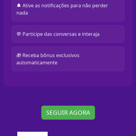
🔔 Ative as notificações para não perder
nada
💬 Participe das conversas e interaja
🎁 Receba bônus exclusivos
automaticamente
SEGUIR AGORA