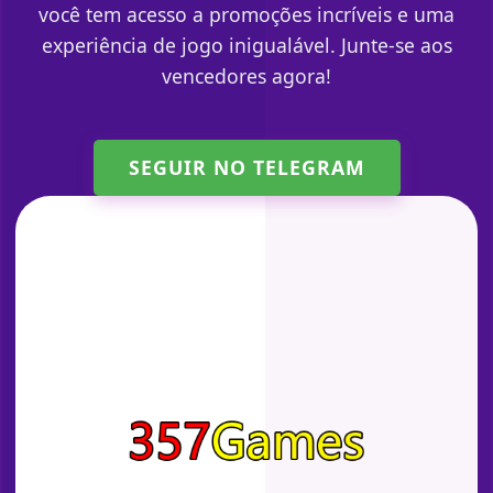
você tem acesso a promoções incríveis e uma
experiência de jogo inigualável. Junte-se aos
vencedores agora!
SEGUIR NO TELEGRAM