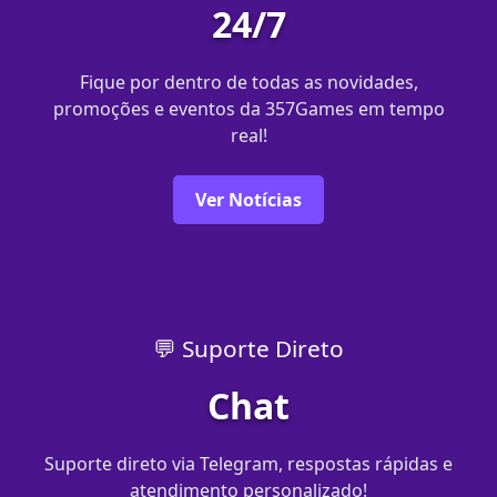
24/7
Fique por dentro de todas as novidades,
promoções e eventos da 357Games em tempo
real!
Ver Notícias
💬 Suporte Direto
Chat
Suporte direto via Telegram, respostas rápidas e
atendimento personalizado!