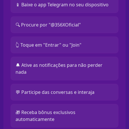
📱 Baixe o app Telegram no seu dispositivo
🔍 Procure por "@356XOficial"
👆 Toque em "Entrar" ou "Join"
🔔 Ative as notificações para não perder
nada
💬 Participe das conversas e interaja
🎁 Receba bônus exclusivos
automaticamente