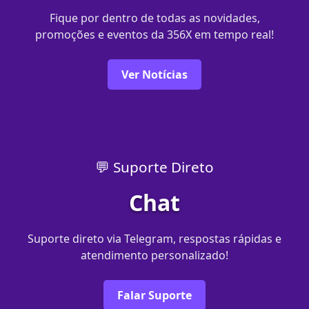
Fique por dentro de todas as novidades,
promoções e eventos da 356X em tempo real!
Ver Notícias
💬 Suporte Direto
Chat
Suporte direto via Telegram, respostas rápidas e
atendimento personalizado!
Falar Suporte