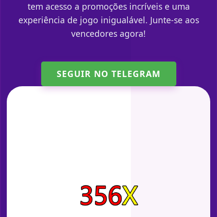
tem acesso a promoções incríveis e uma
experiência de jogo inigualável. Junte-se aos
vencedores agora!
SEGUIR NO TELEGRAM