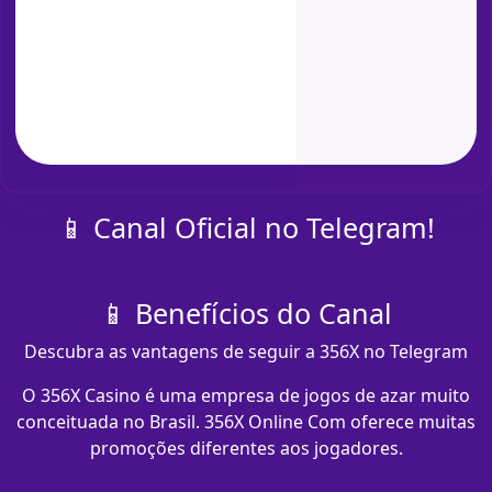
📱 Canal Oficial no Telegram!
📱 Benefícios do Canal
Descubra as vantagens de seguir a 356X no Telegram
O 356X Casino é uma empresa de jogos de azar muito
conceituada no Brasil. 356X Online Com oferece muitas
promoções diferentes aos jogadores.