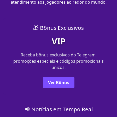
atendimento aos jogadores ao redor do mundo.
🎁 Bônus Exclusivos
VIP
Receba bônus exclusivos do Telegram,
promoções especiais e códigos promocionais
únicos!
Ver Bônus
📢 Notícias em Tempo Real