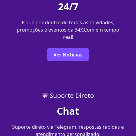
24/7
Fique por dentro de todas as novidades,
promoções e eventos da 34X.Com em tempo
real!
Ver Notícias
💬 Suporte Direto
Chat
Suporte direto via Telegram, respostas rápidas e
atendimento personalizado!