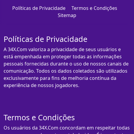
Políticas de Privacidade
Termos e Condições
Sitemap
Políticas de Privacidade
A 34X.Com valoriza a privacidade de seus usuários e
está empenhada em proteger todas as informações
pessoais fornecidas durante o uso de nossos canais de
comunicação. Todos os dados coletados são utilizados
exclusivamente para fins de melhoria contínua da
experiência de nossos jogadores.
Termos e Condições
Os usuários da 34X.Com concordam em respeitar todas