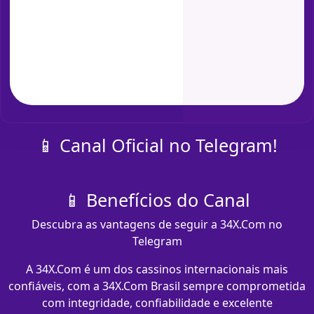
📱 Canal Oficial no Telegram!
📱 Benefícios do Canal
Descubra as vantagens de seguir a 34X.Com no
Telegram
A 34X.Com é um dos cassinos internacionais mais
confiáveis, com a 34X.Com Brasil sempre comprometida
com integridade, confiabilidade e excelente