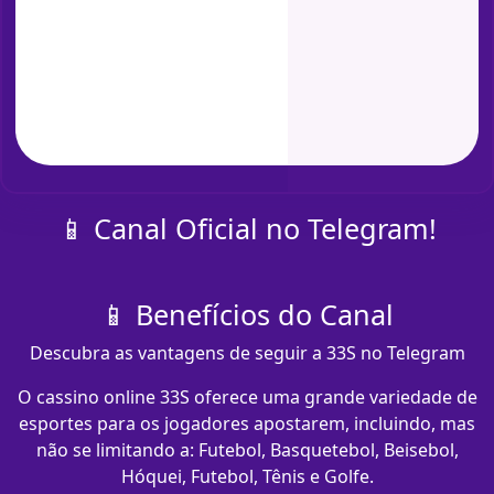
📱 Canal Oficial no Telegram!
📱 Benefícios do Canal
Descubra as vantagens de seguir a 33S no Telegram
O cassino online 33S oferece uma grande variedade de
esportes para os jogadores apostarem, incluindo, mas
não se limitando a: Futebol, Basquetebol, Beisebol,
Hóquei, Futebol, Tênis e Golfe.