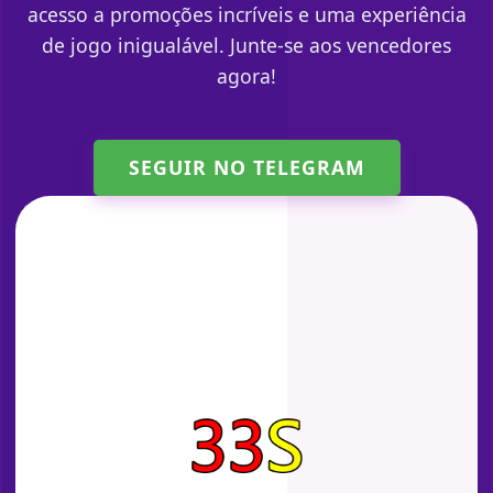
acesso a promoções incríveis e uma experiência
de jogo inigualável. Junte-se aos vencedores
agora!
SEGUIR NO TELEGRAM