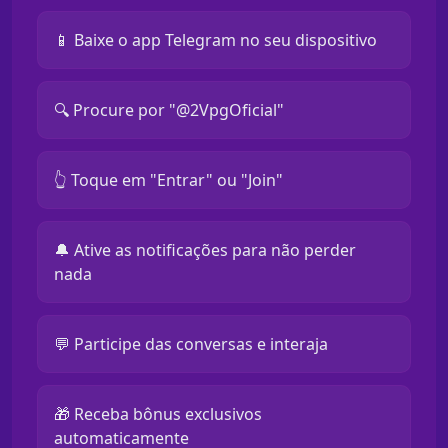
📱 Baixe o app Telegram no seu dispositivo
🔍 Procure por "@2VpgOficial"
👆 Toque em "Entrar" ou "Join"
🔔 Ative as notificações para não perder
nada
💬 Participe das conversas e interaja
🎁 Receba bônus exclusivos
automaticamente