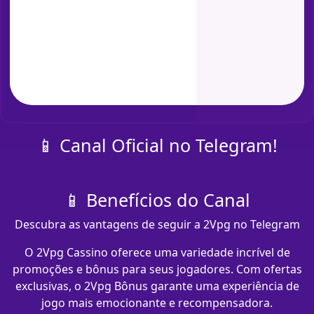
📱 Canal Oficial no Telegram!
📱 Benefícios do Canal
Descubra as vantagens de seguir a 2Vpg no Telegram
O 2Vpg Cassino oferece uma variedade incrível de
promoções e bônus para seus jogadores. Com ofertas
exclusivas, o 2Vpg Bônus garante uma experiência de
jogo mais emocionante e recompensadora.