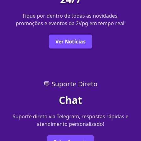
Fique por dentro de todas as novidades,
promoções e eventos da 2Vpg em tempo real!
Ver Notícias
💬 Suporte Direto
Chat
Suporte direto via Telegram, respostas rápidas e
atendimento personalizado!