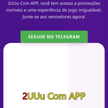
2UUu Com APP, você tem acesso a promoções
incríveis e uma experiência de jogo inigualável.
Junte-se aos vencedores agora!
SEGUIR NO TELEGRAM