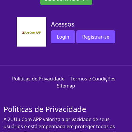
Acessos
Login
Registrar-se
Políticas de Privacidade
Termos e Condições
Sitemap
Políticas de Privacidade
A 2UUu Com APP valoriza a privacidade de seus
usuários e está empenhada em proteger todas as