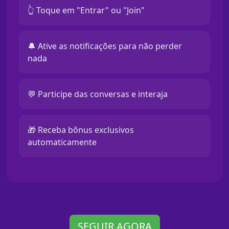
👆 Toque em "Entrar" ou "Join"
🔔 Ative as notificações para não perder
nada
💬 Participe das conversas e interaja
🎁 Receba bônus exclusivos
automaticamente
SEGUIR AGORA