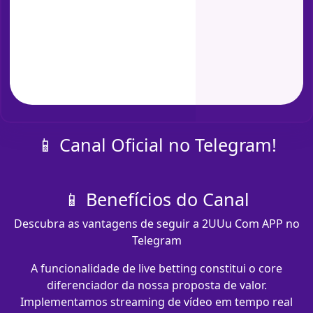
📱 Canal Oficial no Telegram!
📱 Benefícios do Canal
Descubra as vantagens de seguir a 2UUu Com APP no
Telegram
A funcionalidade de live betting constitui o core
diferenciador da nossa proposta de valor.
Implementamos streaming de vídeo em tempo real