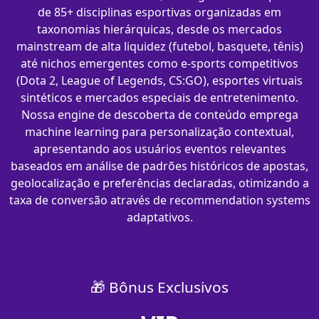
de 85+ disciplinas esportivas organizadas em
taxonomias hierárquicas, desde os mercados
mainstream de alta liquidez (futebol, basquete, tênis)
até nichos emergentes como e-sports competitivos
(Dota 2, League of Legends, CS:GO), esportes virtuais
sintéticos e mercados especiais de entretenimento.
Nossa engine de descoberta de conteúdo emprega
machine learning para personalização contextual,
apresentando aos usuários eventos relevantes
baseados em análise de padrões históricos de apostas,
geolocalização e preferências declaradas, otimizando a
taxa de conversão através de recommendation systems
adaptativos.
🎁 Bônus Exclusivos