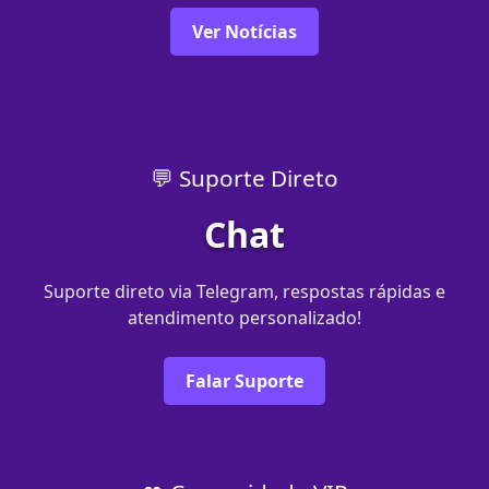
Ver Notícias
💬 Suporte Direto
Chat
Suporte direto via Telegram, respostas rápidas e
atendimento personalizado!
Falar Suporte