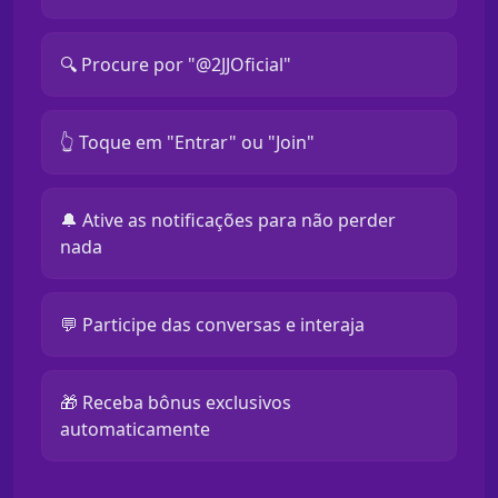
🔍 Procure por "@2JJOficial"
👆 Toque em "Entrar" ou "Join"
🔔 Ative as notificações para não perder
nada
💬 Participe das conversas e interaja
🎁 Receba bônus exclusivos
automaticamente