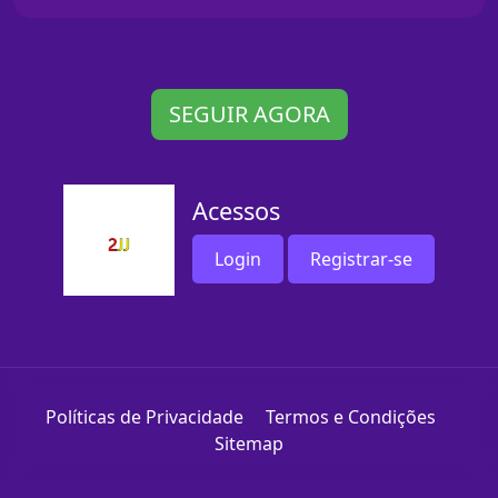
SEGUIR AGORA
Acessos
Login
Registrar-se
Políticas de Privacidade
Termos e Condições
Sitemap