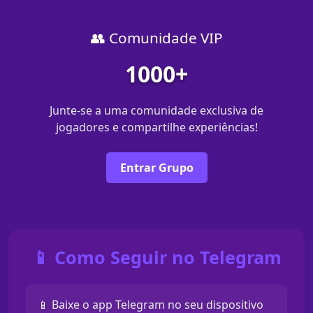
👥 Comunidade VIP
1000+
Junte-se a uma comunidade exclusiva de
jogadores e compartilhe experiências!
Entrar Grupo
📱 Como Seguir no Telegram
📱 Baixe o app Telegram no seu dispositivo