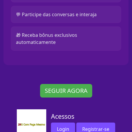
💬 Participe das conversas e interaja
🎁 Receba bônus exclusivos
automaticamente
SEGUIR AGORA
Acessos
Login
Registrar-se