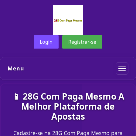
Login
Registrar-se
Menu
📱 28G Com Paga Mesmo A
Melhor Plataforma de
Apostas
Cadastre-se na 28G Com Paga Mesmo para