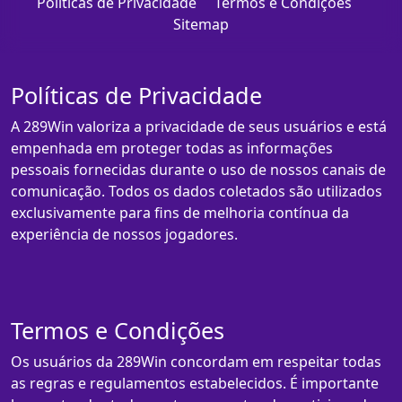
Políticas de Privacidade
Termos e Condições
Sitemap
Políticas de Privacidade
A 289Win valoriza a privacidade de seus usuários e está
empenhada em proteger todas as informações
pessoais fornecidas durante o uso de nossos canais de
comunicação. Todos os dados coletados são utilizados
exclusivamente para fins de melhoria contínua da
experiência de nossos jogadores.
Termos e Condições
Os usuários da 289Win concordam em respeitar todas
as regras e regulamentos estabelecidos. É importante