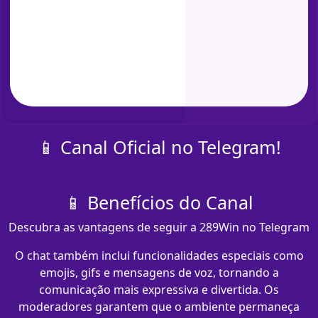
📱 Canal Oficial no Telegram!
📱 Benefícios do Canal
Descubra as vantagens de seguir a 289Win no Telegram
O chat também inclui funcionalidades especiais como
emojis, gifs e mensagens de voz, tornando a
comunicação mais expressiva e divertida. Os
moderadores garantem que o ambiente permaneça