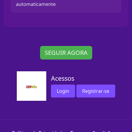
automaticamente
SEGUIR AGORA
Acessos
Login
Registrar-se