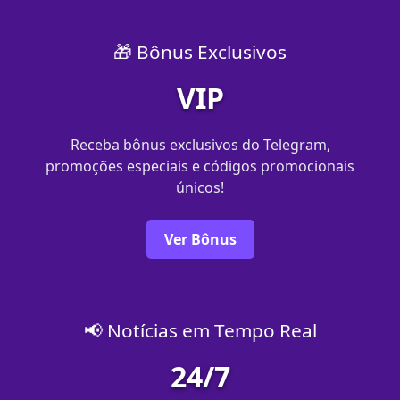
🎁 Bônus Exclusivos
VIP
Receba bônus exclusivos do Telegram,
promoções especiais e códigos promocionais
únicos!
Ver Bônus
📢 Notícias em Tempo Real
24/7