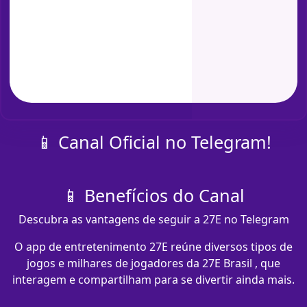
📱 Canal Oficial no Telegram!
📱 Benefícios do Canal
Descubra as vantagens de seguir a 27E no Telegram
O app de entretenimento 27E reúne diversos tipos de
jogos e milhares de jogadores da 27E Brasil , que
interagem e compartilham para se divertir ainda mais.