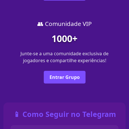
👥 Comunidade VIP
1000+
Junte-se a uma comunidade exclusiva de
jogadores e compartilhe experiências!
Entrar Grupo
📱 Como Seguir no Telegram