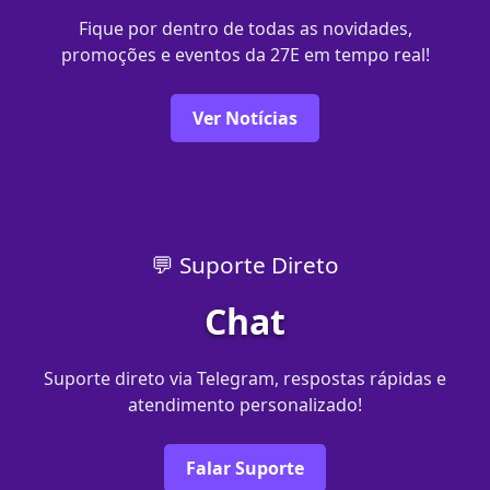
Fique por dentro de todas as novidades,
promoções e eventos da 27E em tempo real!
Ver Notícias
💬 Suporte Direto
Chat
Suporte direto via Telegram, respostas rápidas e
atendimento personalizado!
Falar Suporte