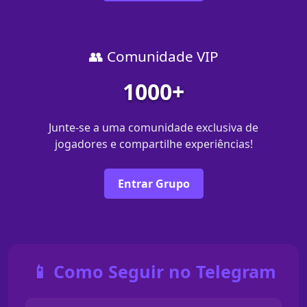
👥 Comunidade VIP
1000+
Junte-se a uma comunidade exclusiva de
jogadores e compartilhe experiências!
Entrar Grupo
📱 Como Seguir no Telegram