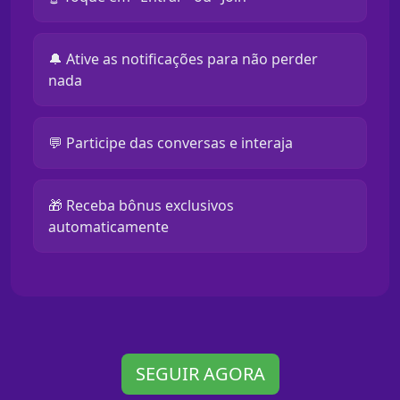
🔔 Ative as notificações para não perder
nada
💬 Participe das conversas e interaja
🎁 Receba bônus exclusivos
automaticamente
SEGUIR AGORA