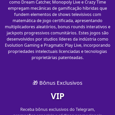
como Dream Catcher, Monopoly Live e Crazy Time
empregam mecânicas de gamificação híbridas que
fundem elementos de shows televisivos com
matemática de jogo certificada, apresentando
multiplicadores aleatórios, bonus rounds interativos e
jackpots progressivos comunitários. Estes jogos são
desenvolvidos por studios líderes da indústria como
Evolution Gaming e Pragmatic Play Live, incorporando
propriedades intelectuais licenciadas e tecnologias
proprietárias patenteadas.
🎁 Bônus Exclusivos
VIP
Receba bônus exclusivos do Telegram,