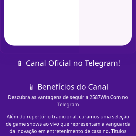
📱 Canal Oficial no Telegram!
📱 Benefícios do Canal
Descubra as vantagens de seguir a 2587Win.Com no
Telegram
Além do repertório tradicional, curamos uma seleção
de game shows ao vivo que representam a vanguarda
da inovação em entretenimento de cassino. Títulos