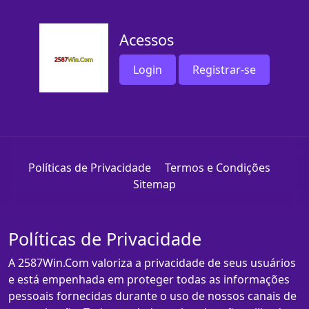
Acessos
Login
Registrar-se
Políticas de Privacidade
Termos e Condições
Sitemap
Políticas de Privacidade
A 2587Win.Com valoriza a privacidade de seus usuários
e está empenhada em proteger todas as informações
pessoais fornecidas durante o uso de nossos canais de