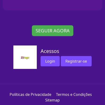
SEGUIR AGORA
Acessos
Login
Registrar-se
Políticas de Privacidade
Termos e Condições
Sitemap