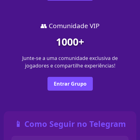
👥 Comunidade VIP
1000+
Junte-se a uma comunidade exclusiva de
jogadores e compartilhe experiências!
Entrar Grupo
📱 Como Seguir no Telegram