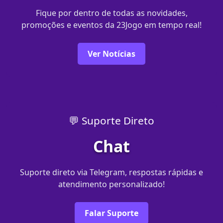
Fique por dentro de todas as novidades,
promoções e eventos da 23Jogo em tempo real!
Ver Notícias
💬 Suporte Direto
Chat
Suporte direto via Telegram, respostas rápidas e
atendimento personalizado!
Falar Suporte