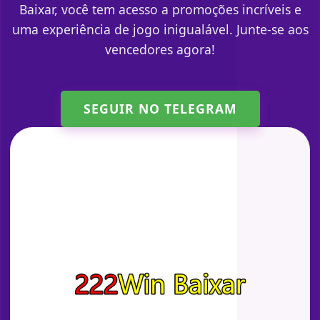
Baixar, você tem acesso a promoções incríveis e
uma experiência de jogo inigualável. Junte-se aos
vencedores agora!
SEGUIR NO TELEGRAM