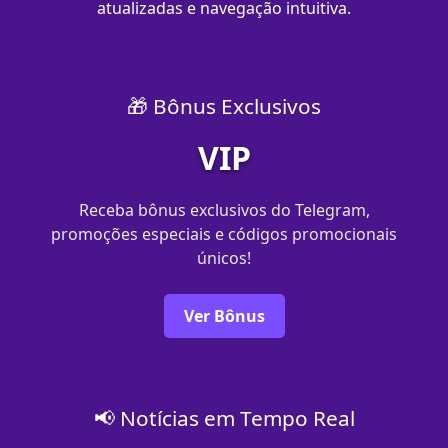
atualizadas e navegação intuitiva.
🎁 Bônus Exclusivos
VIP
Receba bônus exclusivos do Telegram,
promoções especiais e códigos promocionais
únicos!
Ver Bônus
📢 Notícias em Tempo Real