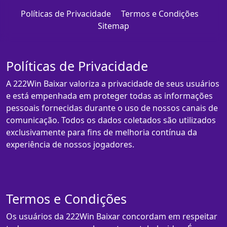
Políticas de Privacidade
Termos e Condições
Sitemap
Políticas de Privacidade
A 222Win Baixar valoriza a privacidade de seus usuários
e está empenhada em proteger todas as informações
pessoais fornecidas durante o uso de nossos canais de
comunicação. Todos os dados coletados são utilizados
exclusivamente para fins de melhoria contínua da
experiência de nossos jogadores.
Termos e Condições
Os usuários da 222Win Baixar concordam em respeitar