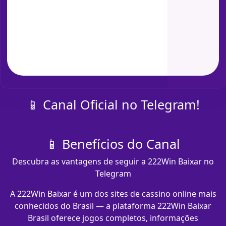
📱 Canal Oficial no Telegram!
📱 Benefícios do Canal
Descubra as vantagens de seguir a 222Win Baixar no
Telegram
A 222Win Baixar é um dos sites de cassino online mais
conhecidos do Brasil — a plataforma 222Win Baixar
Brasil oferece jogos completos, informações