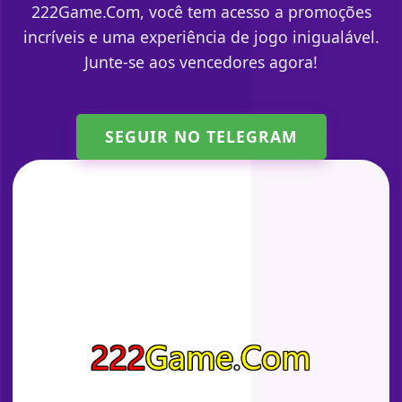
222Game.Com, você tem acesso a promoções
incríveis e uma experiência de jogo inigualável.
Junte-se aos vencedores agora!
SEGUIR NO TELEGRAM