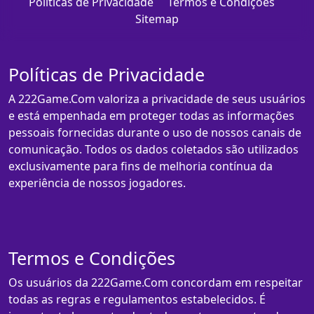
Políticas de Privacidade
Termos e Condições
Sitemap
Políticas de Privacidade
A 222Game.Com valoriza a privacidade de seus usuários
e está empenhada em proteger todas as informações
pessoais fornecidas durante o uso de nossos canais de
comunicação. Todos os dados coletados são utilizados
exclusivamente para fins de melhoria contínua da
experiência de nossos jogadores.
Termos e Condições
Os usuários da 222Game.Com concordam em respeitar
todas as regras e regulamentos estabelecidos. É