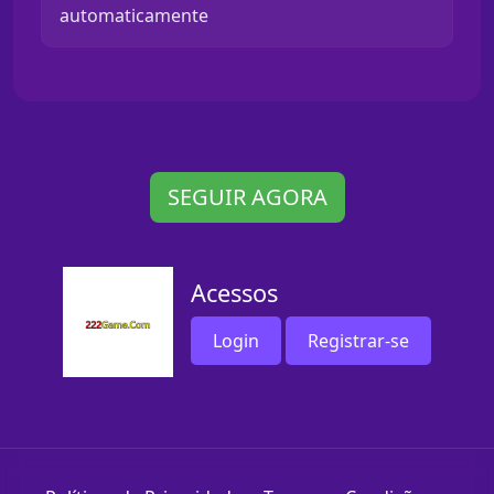
automaticamente
SEGUIR AGORA
Acessos
Login
Registrar-se