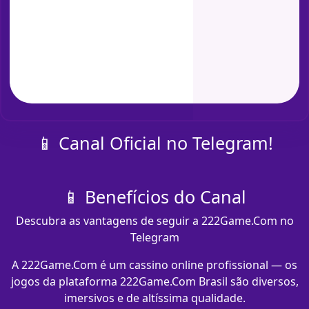
📱 Canal Oficial no Telegram!
📱 Benefícios do Canal
Descubra as vantagens de seguir a 222Game.Com no
Telegram
A 222Game.Com é um cassino online profissional — os
jogos da plataforma 222Game.Com Brasil são diversos,
imersivos e de altíssima qualidade.