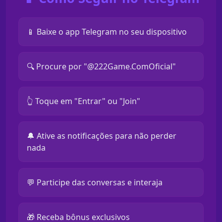
📱 Baixe o app Telegram no seu dispositivo
🔍 Procure por "@222Game.ComOficial"
👆 Toque em "Entrar" ou "Join"
🔔 Ative as notificações para não perder
nada
💬 Participe das conversas e interaja
🎁 Receba bônus exclusivos