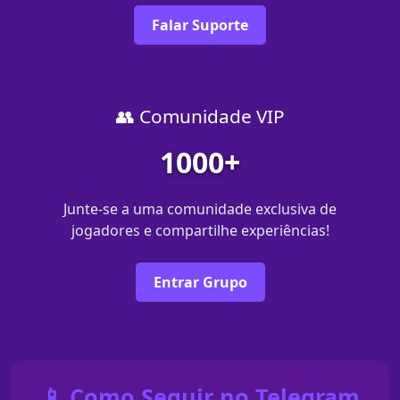
Falar Suporte
👥 Comunidade VIP
1000+
Junte-se a uma comunidade exclusiva de
jogadores e compartilhe experiências!
Entrar Grupo
📱 Como Seguir no Telegram