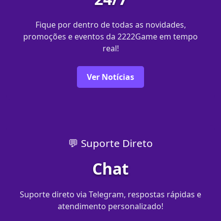
Fique por dentro de todas as novidades,
promoções e eventos da 2222Game em tempo
real!
Ver Notícias
💬 Suporte Direto
Chat
Suporte direto via Telegram, respostas rápidas e
atendimento personalizado!