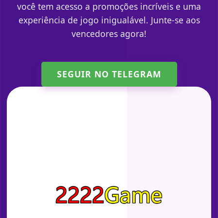
você tem acesso a promoções incríveis e uma
experiência de jogo inigualável. Junte-se aos
vencedores agora!
SEGUIR NO TELEGRAM