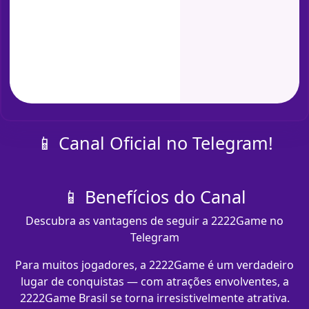
📱 Canal Oficial no Telegram!
📱 Benefícios do Canal
Descubra as vantagens de seguir a 2222Game no
Telegram
Para muitos jogadores, a 2222Game é um verdadeiro
lugar de conquistas — com atrações envolventes, a
2222Game Brasil se torna irresistivelmente atrativa.