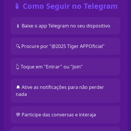
📱 Como Seguir no Telegram
📱 Baixe o app Telegram no seu dispositivo
🔍 Procure por "@2025 Tiger APPOficial"
👆 Toque em "Entrar" ou "Join"
🔔 Ative as notificações para não perder
nada
💬 Participe das conversas e interaja