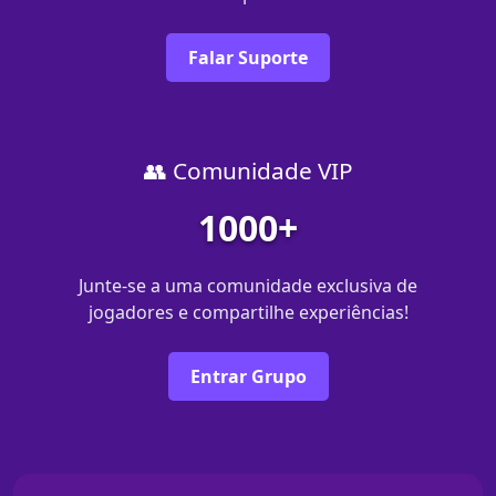
Falar Suporte
👥 Comunidade VIP
1000+
Junte-se a uma comunidade exclusiva de
jogadores e compartilhe experiências!
Entrar Grupo