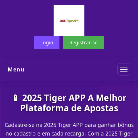
Login
Registrar-se
Menu
📱 2025 Tiger APP A Melhor
Plataforma de Apostas
Cadastre-se na 2025 Tiger APP para ganhar bônus
no cadastro e em cada recarga. Com a 2025 Tiger