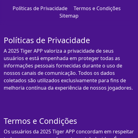
Políticas de Privacidade
Termos e Condições
Sitemap
Políticas de Privacidade
A 2025 Tiger APP valoriza a privacidade de seus
usuários e está empenhada em proteger todas as
informações pessoais fornecidas durante o uso de
nossos canais de comunicação. Todos os dados
coletados são utilizados exclusivamente para fins de
melhoria contínua da experiência de nossos jogadores.
Termos e Condições
Os usuários da 2025 Tiger APP concordam em respeitar