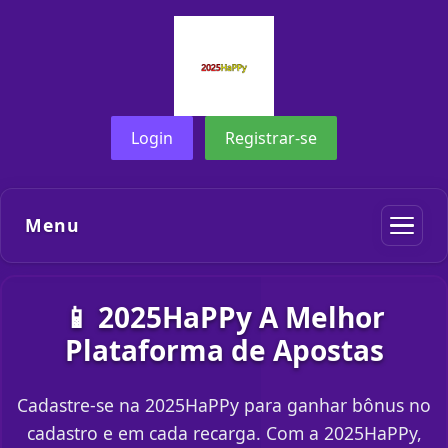
Login
Registrar-se
Menu
📱 2025HaPPy A Melhor
Plataforma de Apostas
Cadastre-se na 2025HaPPy para ganhar bônus no
cadastro e em cada recarga. Com a 2025HaPPy,