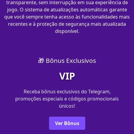
transparente, sem interrupção em sua experiência de
jogo. O sistema de atualizações automáticas garante
que você sempre tenha acesso às funcionalidades mais
recentes e à proteção de segurança mais atualizada
disponível.
🎁 Bônus Exclusivos
VIP
Receba bônus exclusivos do Telegram,
promoções especiais e códigos promocionais
únicos!
Ver Bônus