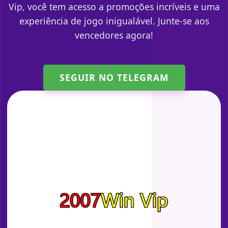
Vip, você tem acesso a promoções incríveis e uma
experiência de jogo inigualável. Junte-se aos
vencedores agora!
SEGUIR NO TELEGRAM