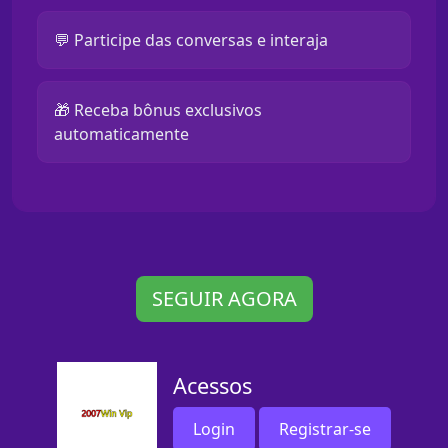
💬 Participe das conversas e interaja
🎁 Receba bônus exclusivos
automaticamente
SEGUIR AGORA
Acessos
Login
Registrar-se