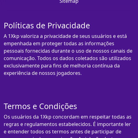
Sitemap
Políticas de Privacidade
A 1Xkp valoriza a privacidade de seus usuários e está
empenhada em proteger todas as informações
pessoais fornecidas durante o uso de nossos canais de
comunicação. Todos os dados coletados são utilizados
exclusivamente para fins de melhoria contínua da
experiência de nossos jogadores.
Termos e Condições
Os usuários da 1Xkp concordam em respeitar todas as
regras e regulamentos estabelecidos. É importante ler
e entender todos os termos antes de participar de