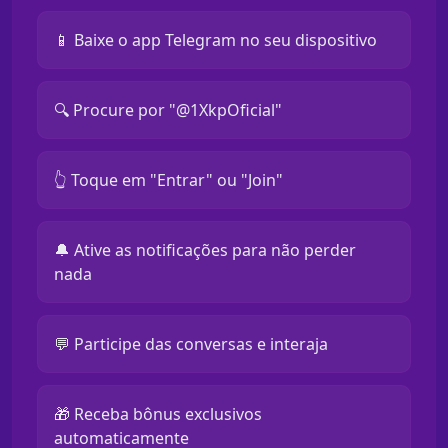
📱 Baixe o app Telegram no seu dispositivo
🔍 Procure por "@1XkpOficial"
👆 Toque em "Entrar" ou "Join"
🔔 Ative as notificações para não perder
nada
💬 Participe das conversas e interaja
🎁 Receba bônus exclusivos
automaticamente