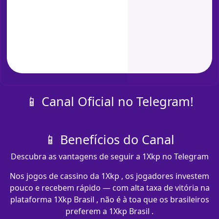
📱 Canal Oficial no Telegram!
📱 Benefícios do Canal
Descubra as vantagens de seguir a 1Xkp no Telegram
Nos jogos de cassino da 1Xkp , os jogadores investem
pouco e recebem rápido — com alta taxa de vitória na
plataforma 1Xkp Brasil , não é à toa que os brasileiros
preferem a 1Xkp Brasil .