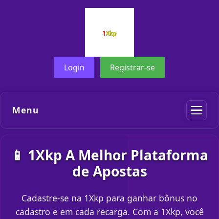
Login
Registrar-se
Menu
📱 1Xkp A Melhor Plataforma
de Apostas
Cadastre-se na 1Xkp para ganhar bônus no
cadastro e em cada recarga. Com a 1Xkp, você