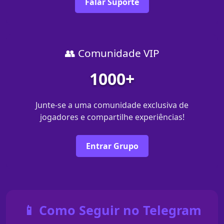
Falar Suporte
👥 Comunidade VIP
1000+
Junte-se a uma comunidade exclusiva de
jogadores e compartilhe experiências!
Entrar Grupo
📱 Como Seguir no Telegram