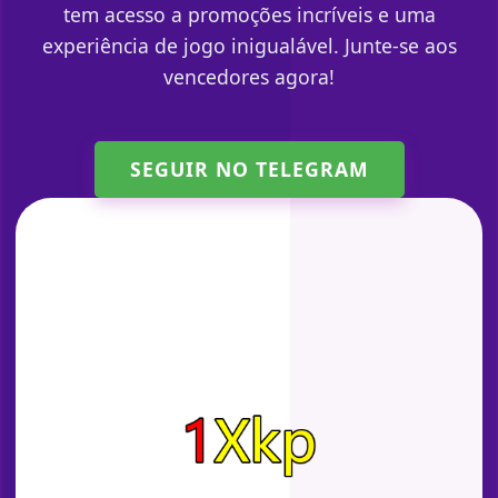
tem acesso a promoções incríveis e uma
experiência de jogo inigualável. Junte-se aos
vencedores agora!
SEGUIR NO TELEGRAM