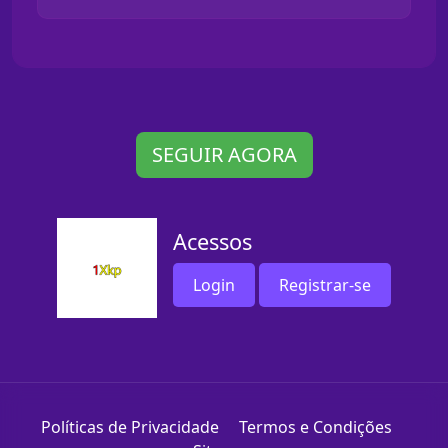
SEGUIR AGORA
Acessos
Login
Registrar-se
Políticas de Privacidade
Termos e Condições