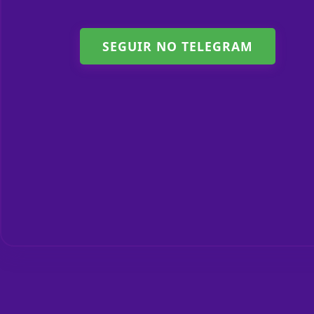
SEGUIR NO TELEGRAM