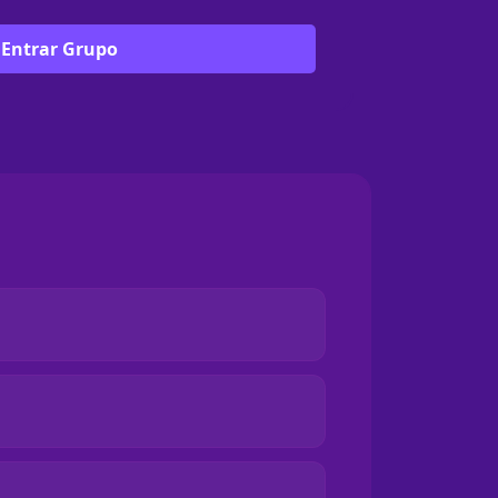
Entrar Grupo