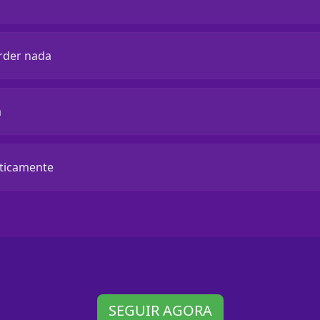
erder nada
a
aticamente
SEGUIR AGORA