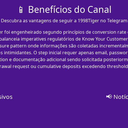
📱 Benefícios do Canal
Descubra as vantagens de seguir a 1998Tiger no Telegram
 foi engenheirado segundo princípios de conversion rate op
alanceia imperatives regulatórios de Know Your Customer
losure pattern onde informações são coletadas incrementalm
s intimidantes. O step inicial requer apenas email, passwo
ion e documentação adicional sendo solicitada posteriorme
rawal request ou cumulative deposits excedendo thresholds
sivos
📢 Notí