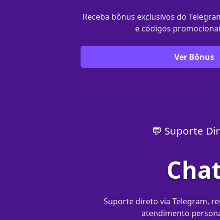
Receba bônus exclusivos do Telegra
e códigos promocionai
Ver Bônus
💬 Suporte Di
Cha
Suporte direto via Telegram, r
atendimento persona