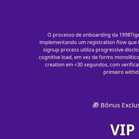
O processo de onboarding da 1998Tiger
implementando um registration flow que b
signup process utiliza progressive disc
cognitive load, em vez de forms monolítico
creation em <30 segundos, com verificat
primeiro withd
🎁 Bônus Exclu
VIP