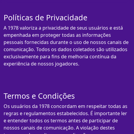
Políticas de Privacidade
A 1978 valoriza a privacidade de seus usuários e está
empenhada em proteger todas as informações
pessoais fornecidas durante o uso de nossos canais de
comunicação. Todos os dados coletados são utilizados
exclusivamente para fins de melhoria contínua da
experiência de nossos jogadores.
Termos e Condições
Os usuários da 1978 concordam em respeitar todas as
regras e regulamentos estabelecidos. É importante ler
e entender todos os termos antes de participar de
nossos canais de comunicação. A violação destes