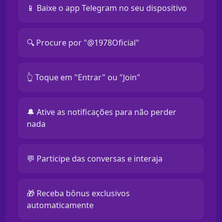
📱 Baixe o app Telegram no seu dispositivo
🔍 Procure por "@1978Oficial"
👆 Toque em "Entrar" ou "Join"
🔔 Ative as notificações para não perder
nada
💬 Participe das conversas e interaja
🎁 Receba bônus exclusivos
automaticamente