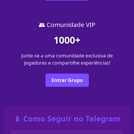
👥 Comunidade VIP
1000+
Junte-se a uma comunidade exclusiva de
jogadores e compartilhe experiências!
Entrar Grupo
📱 Como Seguir no Telegram