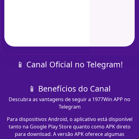
📱 Canal Oficial no Telegram!
📱 Benefícios do Canal
Descubra as vantagens de seguir a 1977Win APP no
Telegram
Para dispositivos Android, o aplicativo está disponível
tanto na Google Play Store quanto como APK direto
para download. A versão APK oferece algumas