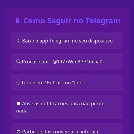
📱 Como Seguir no Telegram
📱 Baixe o app Telegram no seu dispositivo
🔍 Procure por "@1977Win APPOficial"
👆 Toque em "Entrar" ou "Join"
🔔 Ative as notificações para não perder
nada
💬 Participe das conversas e interaja