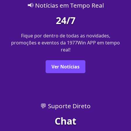
📢 Notícias em Tempo Real
24/7
Fique por dentro de todas as novidades,
promoções e eventos da 1977Win APP em tempo
real!
Ver Notícias
💬 Suporte Direto
Chat