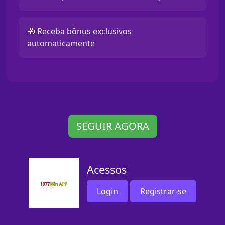
🎁 Receba bônus exclusivos
automaticamente
SEGUIR AGORA
Acessos
Login
Registrar-se