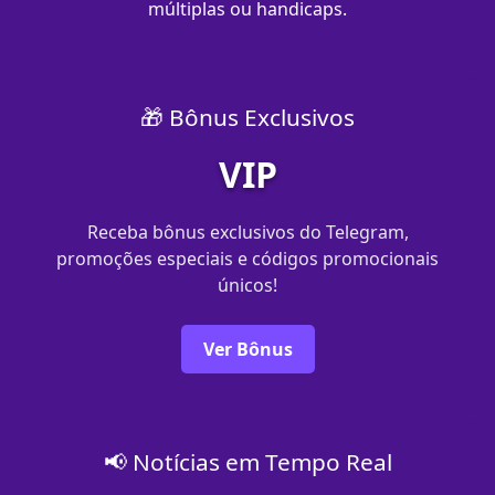
múltiplas ou handicaps.
🎁 Bônus Exclusivos
VIP
Receba bônus exclusivos do Telegram,
promoções especiais e códigos promocionais
únicos!
Ver Bônus
📢 Notícias em Tempo Real