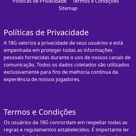
Políticas de Privacidade
Termos e Condições
Sitemap
Políticas de Privacidade
A 18G valoriza a privacidade de seus usuários e está
empenhada em proteger todas as informações
pessoais fornecidas durante o uso de nossos canais de
comunicação. Todos os dados coletados são utilizados
exclusivamente para fins de melhoria contínua da
experiência de nossos jogadores.
Termos e Condições
Os usuários da 18G concordam em respeitar todas as
regras e regulamentos estabelecidos. É importante ler