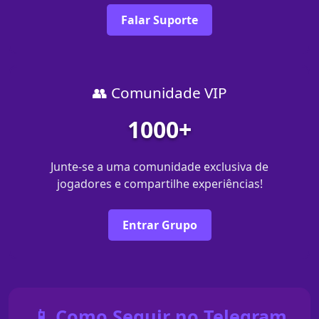
Falar Suporte
👥 Comunidade VIP
1000+
Junte-se a uma comunidade exclusiva de
jogadores e compartilhe experiências!
Entrar Grupo
📱 Como Seguir no Telegram