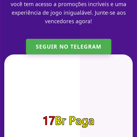
você tem acesso a promoções incríveis e uma
experiência de jogo inigualável. Junte-se aos
vencedores agora!
SEGUIR NO TELEGRAM