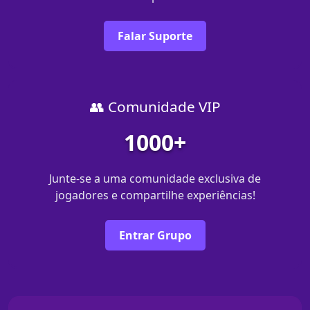
Falar Suporte
👥 Comunidade VIP
1000+
Junte-se a uma comunidade exclusiva de
jogadores e compartilhe experiências!
Entrar Grupo