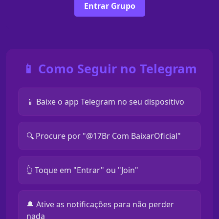
Entrar Grupo
📱 Como Seguir no Telegram
📱 Baixe o app Telegram no seu dispositivo
🔍 Procure por "@17Br Com BaixarOficial"
👆 Toque em "Entrar" ou "Join"
🔔 Ative as notificações para não perder
nada