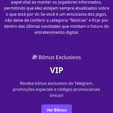
papel vital ao manter os jogadores informados,
permitindo que eles estejam sempre atualizados sobre
o que está por vir. Se você é um entusiasta dos jogos,
não deixe de conferir a categoria "Notícias" e ficar por
dentro das últimas novidades que moldam o futuro do
entretenimento digital.
🎁 Bônus Exclusivos
VIP
Receba bônus exclusivos do Telegram,
promoções especiais e códigos promocionais
únicos!
Ver Bônus