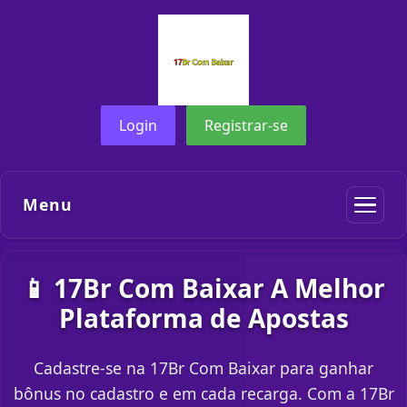
Login
Registrar-se
Menu
📱 17Br Com Baixar A Melhor
Plataforma de Apostas
Cadastre-se na 17Br Com Baixar para ganhar
bônus no cadastro e em cada recarga. Com a 17Br