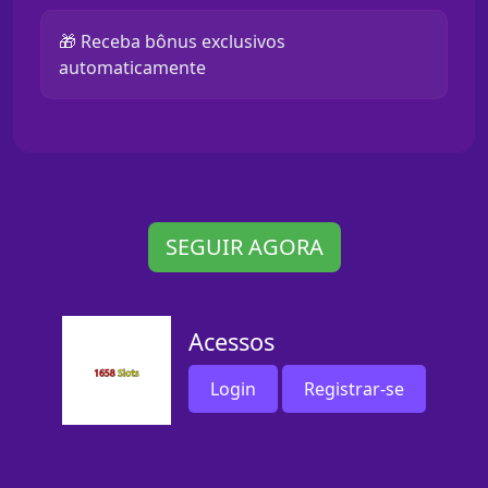
🎁 Receba bônus exclusivos
automaticamente
SEGUIR AGORA
Acessos
Login
Registrar-se