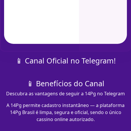
📱 Canal Oficial no Telegram!
📱 Benefícios do Canal
Descubra as vantagens de seguir a 14Pg no Telegram
A 14Pg permite cadastro instantâneo — a plataforma
14Pg Brasil é limpa, segura e oficial, sendo o único
cassino online autorizado.