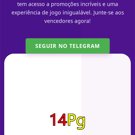
tem acesso a promoções incríveis e uma
experiência de jogo inigualável. Junte-se aos
vencedores agora!
SEGUIR NO TELEGRAM