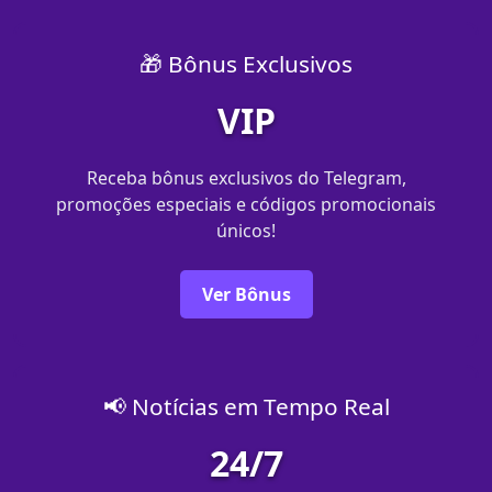
🎁 Bônus Exclusivos
VIP
Receba bônus exclusivos do Telegram,
promoções especiais e códigos promocionais
únicos!
Ver Bônus
📢 Notícias em Tempo Real
24/7