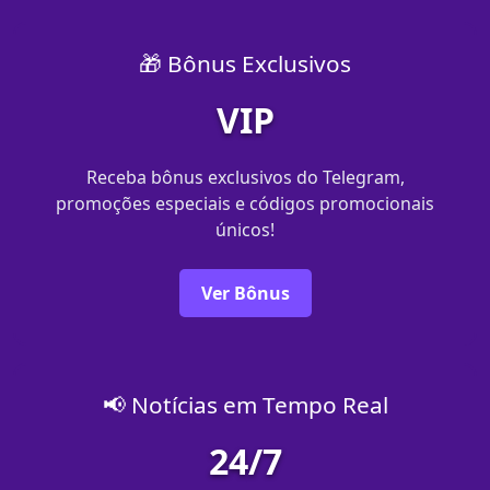
🎁 Bônus Exclusivos
VIP
Receba bônus exclusivos do Telegram,
promoções especiais e códigos promocionais
únicos!
Ver Bônus
📢 Notícias em Tempo Real
24/7