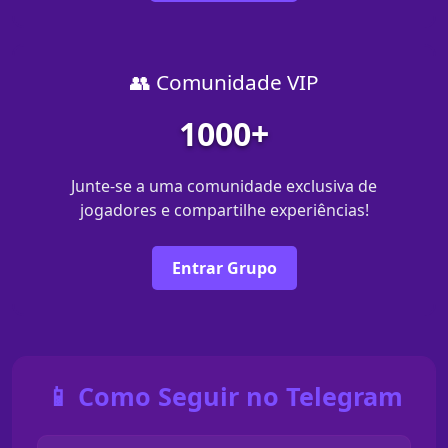
👥 Comunidade VIP
1000+
Junte-se a uma comunidade exclusiva de
jogadores e compartilhe experiências!
Entrar Grupo
📱 Como Seguir no Telegram