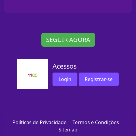
SEGUIR AGORA
Acessos
Login
Registrar-se
Políticas de Privacidade
Termos e Condições
Sitemap