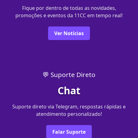
Fique por dentro de todas as novidades,
promoções e eventos da 11CC em tempo real!
Ver Notícias
💬 Suporte Direto
Chat
Suporte direto via Telegram, respostas rápidas e
atendimento personalizado!
Falar Suporte