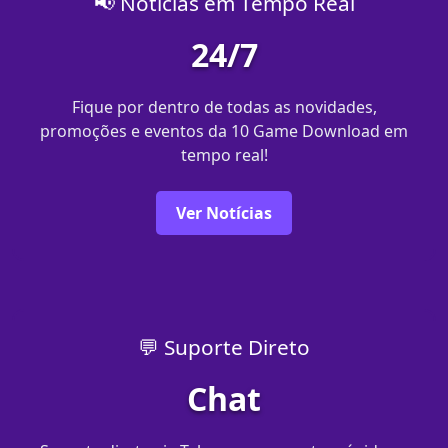
📢 Notícias em Tempo Real
24/7
Fique por dentro de todas as novidades,
promoções e eventos da 10 Game Download em
tempo real!
Ver Notícias
💬 Suporte Direto
Chat