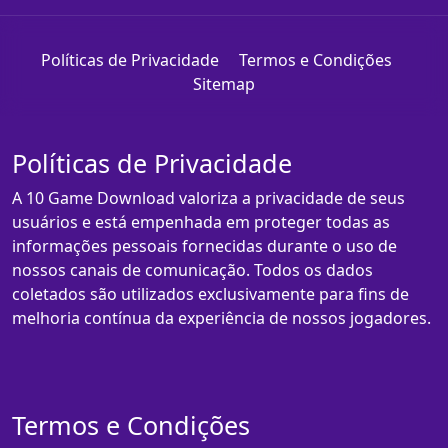
Políticas de Privacidade
Termos e Condições
Sitemap
Políticas de Privacidade
A 10 Game Download valoriza a privacidade de seus
usuários e está empenhada em proteger todas as
informações pessoais fornecidas durante o uso de
nossos canais de comunicação. Todos os dados
coletados são utilizados exclusivamente para fins de
melhoria contínua da experiência de nossos jogadores.
Termos e Condições