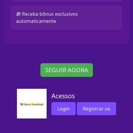
🎁 Receba bônus exclusivos
automaticamente
SEGUIR AGORA
Acessos
Login
Registrar-se