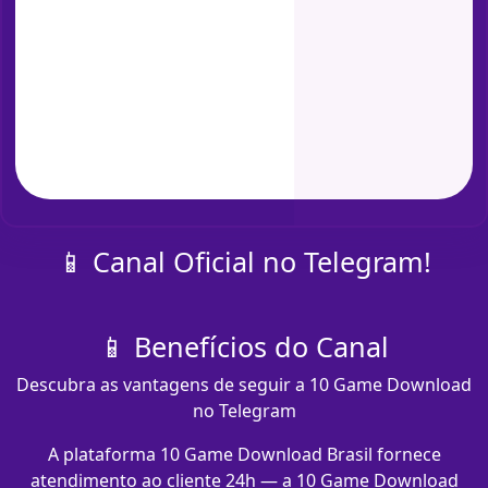
📱 Canal Oficial no Telegram!
📱 Benefícios do Canal
Descubra as vantagens de seguir a 10 Game Download
no Telegram
A plataforma 10 Game Download Brasil fornece
atendimento ao cliente 24h — a 10 Game Download