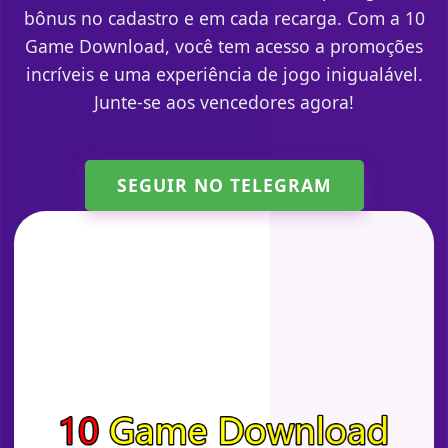
bônus no cadastro e em cada recarga. Com a 10
Game Download, você tem acesso a promoções
incríveis e uma experiência de jogo inigualável.
Junte-se aos vencedores agora!
SEGUIR NO TELEGRAM