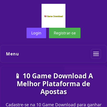
Login
Registrar-se
Menu
📱 10 Game Download A
Melhor Plataforma de
Apostas
Cadastre-se na 10 Game Download para ganhar