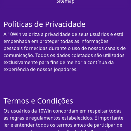
Sitemap
Políticas de Privacidade
A 10Win valoriza a privacidade de seus usuários e está
empenhada em proteger todas as informações
pessoais fornecidas durante o uso de nossos canais de
comunicação. Todos os dados coletados são utilizados
exclusivamente para fins de melhoria contínua da
experiência de nossos jogadores.
Termos e Condições
Os usuários da 10Win concordam em respeitar todas
as regras e regulamentos estabelecidos. É importante
ler e entender todos os termos antes de participar de