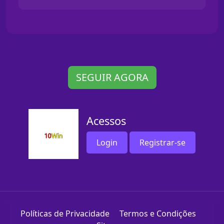
SEGUIR AGORA
Acessos
Login
Registrar-se
Políticas de Privacidade
Termos e Condições