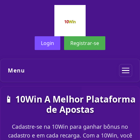
Login
Registrar-se
Menu
📱 10Win A Melhor Plataforma
de Apostas
Cadastre-se na 10Win para ganhar bônus no
cadastro e em cada recarga. Com a 10Win, você