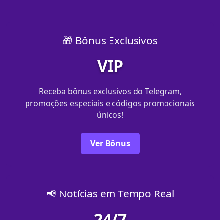
🎁 Bônus Exclusivos
VIP
Receba bônus exclusivos do Telegram,
promoções especiais e códigos promocionais
únicos!
Ver Bônus
📢 Notícias em Tempo Real
24/7