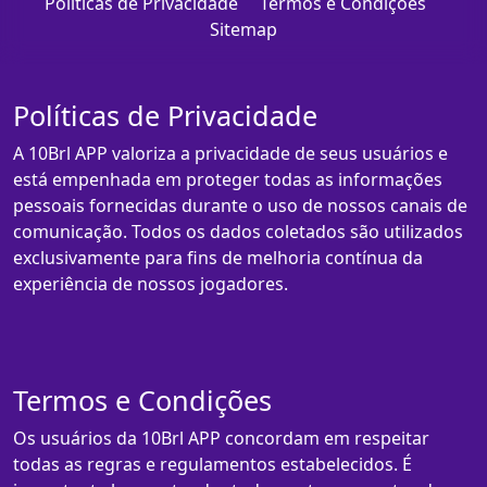
Políticas de Privacidade
Termos e Condições
Sitemap
Políticas de Privacidade
A 10Brl APP valoriza a privacidade de seus usuários e
está empenhada em proteger todas as informações
pessoais fornecidas durante o uso de nossos canais de
comunicação. Todos os dados coletados são utilizados
exclusivamente para fins de melhoria contínua da
experiência de nossos jogadores.
Termos e Condições
Os usuários da 10Brl APP concordam em respeitar
todas as regras e regulamentos estabelecidos. É