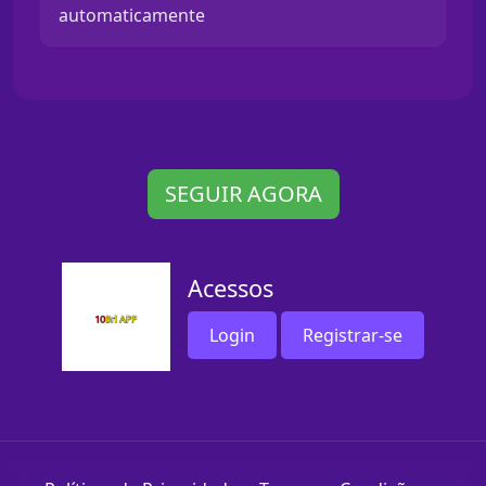
automaticamente
SEGUIR AGORA
Acessos
Login
Registrar-se