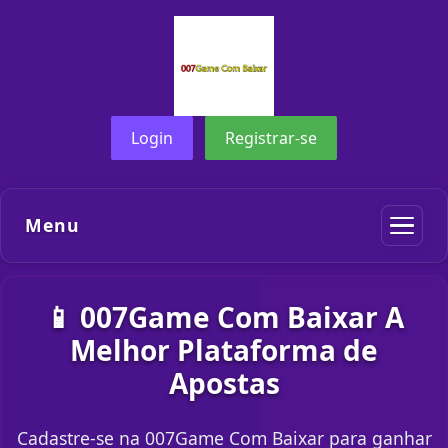
Login
Registrar-se
Menu
📱 007Game Com Baixar A
Melhor Plataforma de
Apostas
Cadastre-se na 007Game Com Baixar para ganhar