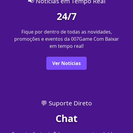
📢 Notícias em Tempo Real
24/7
Fique por dentro de todas as novidades,
promoções e eventos da 007Game Com Baixar
em tempo real!
Ver Notícias
💬 Suporte Direto
Chat