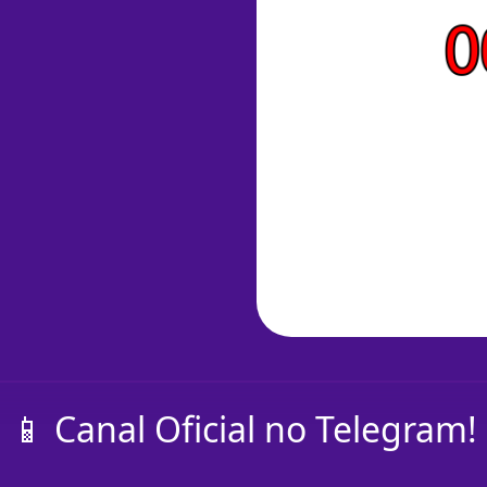
📱 Canal Oficial no Telegram!