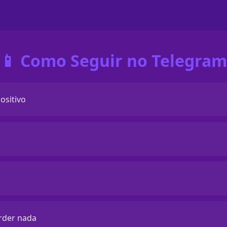
📱 Como Seguir no Telegram
ositivo
erder nada