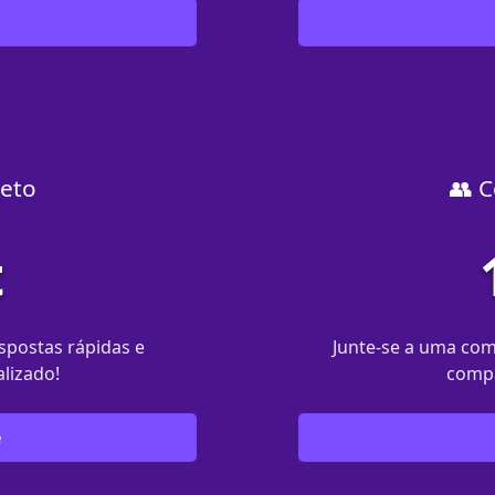
reto
👥 
t
espostas rápidas e
Junte-se a uma com
lizado!
compa
e