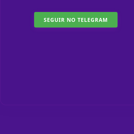
SEGUIR NO TELEGRAM