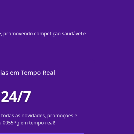
ne, promovendo competição saudável e
cias em Tempo Real
24/7
e todas as novidades, promoções e
a 0055Pg em tempo real!