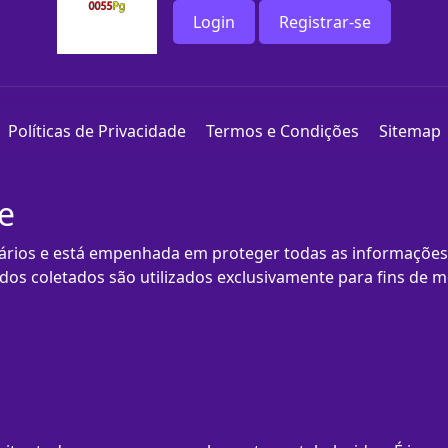
Login
Registrar-se
Políticas de Privacidade
Termos e Condições
Sitemap
de
uários e está empenhada em proteger todas as informações
os coletados são utilizados exclusivamente para fins de m