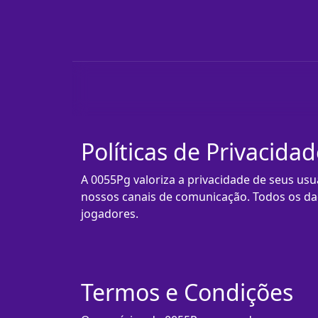
Políticas de Privacida
A 0055Pg valoriza a privacidade de seus us
nossos canais de comunicação. Todos os dad
jogadores.
Termos e Condições