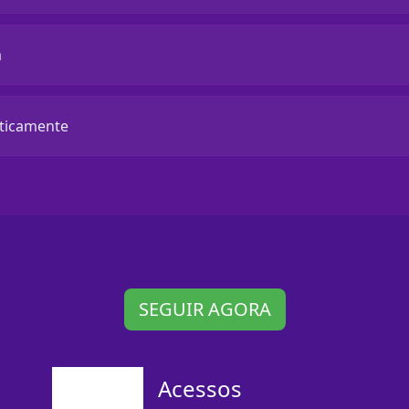
a
aticamente
SEGUIR AGORA
Acessos