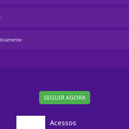
a
aticamente
SEGUIR AGORA
Acessos