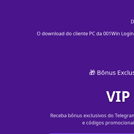
D
O download do cliente PC da 001Win Login f
🎁 Bônus Exclu
VIP
Receba bônus exclusivos do Telegra
e códigos promocionai