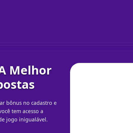
 A Melhor
postas
ar bônus no cadastro e
você tem acesso a
e jogo inigualável.