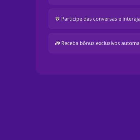
💬 Participe das conversas e interaj
🎁 Receba bônus exclusivos autom