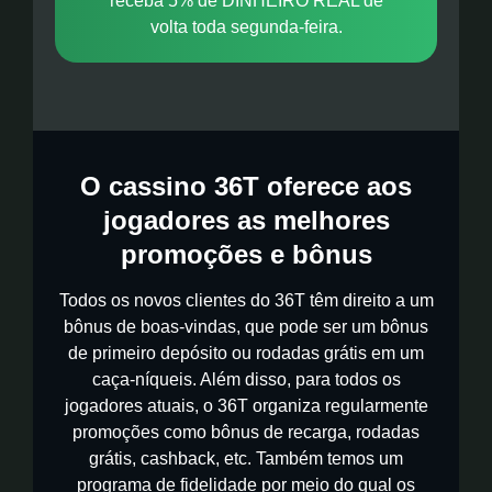
receba 5% de DINHEIRO REAL de
volta toda segunda-feira.
O cassino 36T oferece aos
jogadores as melhores
promoções e bônus
Todos os novos clientes do 36T têm direito a um
bônus de boas-vindas, que pode ser um bônus
de primeiro depósito ou rodadas grátis em um
caça-níqueis. Além disso, para todos os
jogadores atuais, o 36T organiza regularmente
promoções como bônus de recarga, rodadas
grátis, cashback, etc. Também temos um
programa de fidelidade por meio do qual os