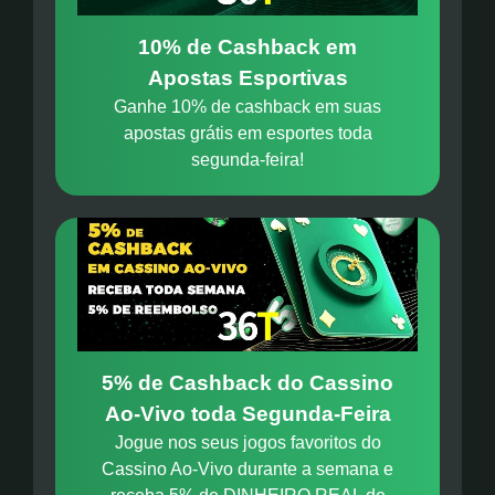
10% de Cashback em
Apostas Esportivas
Ganhe 10% de cashback em suas
apostas grátis em esportes toda
segunda-feira!
5% de Cashback do Cassino
Ao-Vivo toda Segunda-Feira
Jogue nos seus jogos favoritos do
Cassino Ao-Vivo durante a semana e