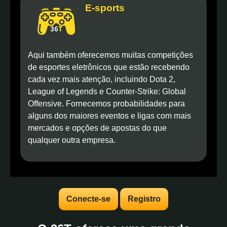
E-sports
Aqui também oferecemos muitas competições
de esportes eletrônicos que estão recebendo
cada vez mais atenção, incluindo Dota 2,
League of Legends e Counter-Strike: Global
Offensive. Fornecemos probabilidades para
alguns dos maiores eventos e ligas com mais
mercados e opções de apostas do que
qualquer outra empresa.
Conecte-se
Registro