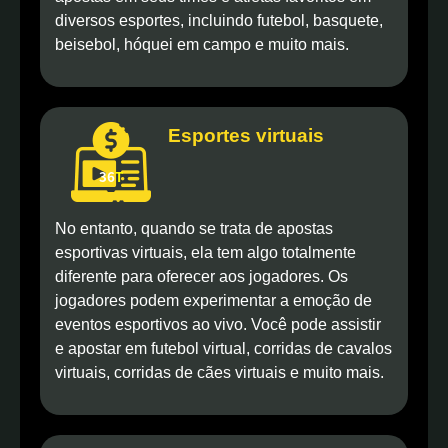
diversos esportes, incluindo futebol, basquete,
beisebol, hóquei em campo e muito mais.
Esportes virtuais
No entanto, quando se trata de apostas
esportivas virtuais, ela tem algo totalmente
diferente para oferecer aos jogadores. Os
jogadores podem experimentar a emoção de
eventos esportivos ao vivo. Você pode assistir
e apostar em futebol virtual, corridas de cavalos
virtuais, corridas de cães virtuais e muito mais.