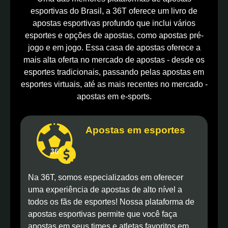
esportivas do Brasil, a 36T oferece um livro de
apostas esportivas profundo que inclui vários
esportes e opções de apostas, como apostas pré-
jogo e em jogo. Essa casa de apostas oferece a
mais alta oferta no mercado de apostas - desde os
esportes tradicionais, passando pelas apostas em
esportes virtuais, até as mais recentes no mercado -
apostas em e-sports.
Apostas em esportes
Na 36T, somos especializados em oferecer
uma experiência de apostas de alto nível a
todos os fãs de esportes! Nossa plataforma de
apostas esportivas permite que você faça
apostas em seus times e atletas favoritos em