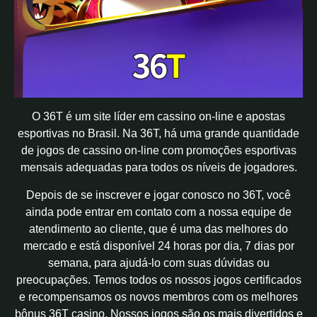
O 36T é um site líder em cassino on-line e apostas
esportivas no Brasil. Na 36T, há uma grande quantidade
de jogos de cassino on-line com promoções esportivas
mensais adequadas para todos os níveis de jogadores.
Depois de se inscrever e jogar conosco no 36T, você
ainda pode entrar em contato com a nossa equipe de
atendimento ao cliente, que é uma das melhores do
mercado e está disponível 24 horas por dia, 7 dias por
semana, para ajudá-lo com suas dúvidas ou
preocupações. Temos todos os nossos jogos certificados
e recompensamos os novos membros com os melhores
bônus 36T casino. Nossos jogos são os mais divertidos e