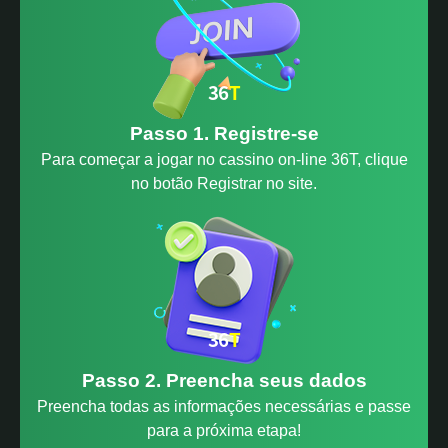
Passo 1. Registre-se
Para começar a jogar no cassino on-line 36T, clique
no botão Registrar no site.
Passo 2. Preencha seus dados
Preencha todas as informações necessárias e passe
para a próxima etapa!