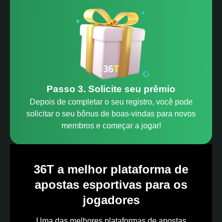
Passo 3. Solicite seu prêmio
Depois de completar o seu registro, você pode
solicitar o seu bônus de boas-vindas para novos
membros e começar a jogar!
36T a melhor plataforma de
apostas esportivas para os
jogadores
Uma das melhores plataformas de apostas