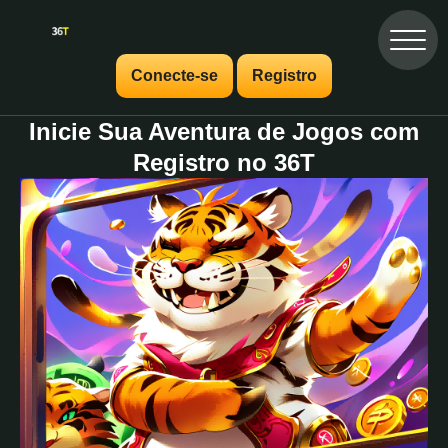
Conecte-se
Registro
Inicie Sua Aventura de Jogos com
Registro no 36T